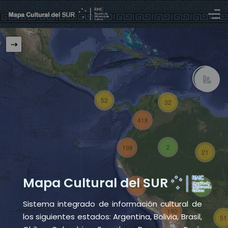
⇢
52
32
418
2
198
21
Mapa Cultural del SUR
248
8
Sistema integrado de información cultural de
190
los siguientes estados: Argentina, Bolivia, Brasil,
51