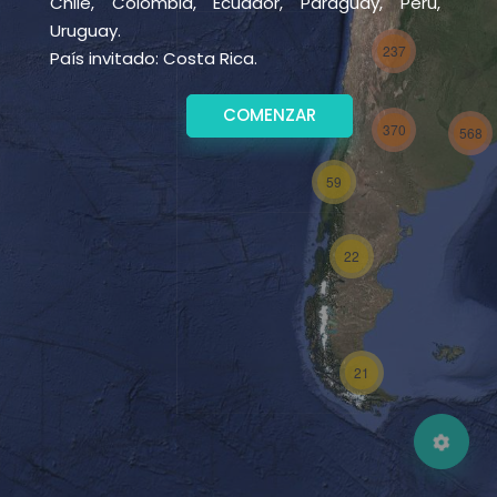
Chile, Colombia, Ecuador, Paraguay, Perú,
Uruguay.
237
País invitado: Costa Rica.
COMENZAR
370
568
59
22
21